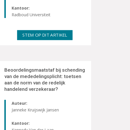
Kantoor:
Radboud Universiteit
STEM OP DIT ARTIKEL
Beoordelingsmaatstaf bij schending
van de mededelingsplicht: toetsen
aan de norm van de redelijk
handelend verzekeraar?
Auteur:
Janneke Kruijswijk Jansen
Kantoor:
Kennedy Van der Laan