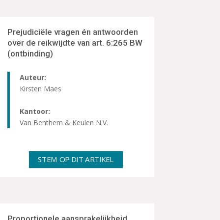
Prejudiciële vragen én antwoorden
over de reikwijdte van art. 6:265 BW
(ontbinding)
Auteur:
Kirsten Maes
Kantoor:
Van Benthem & Keulen N.V.
STEM OP DIT ARTIKEL
Proportionele aansprakelijkheid