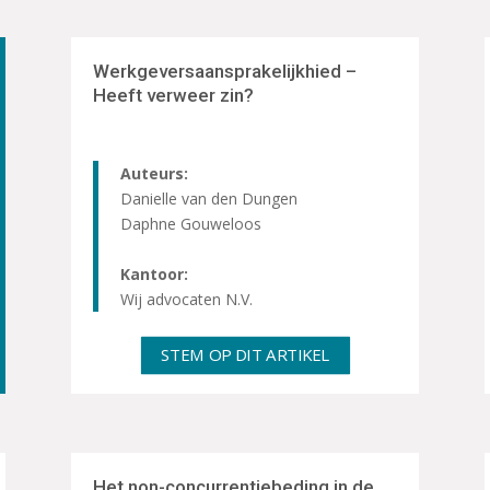
Werkgeversaansprakelijkhied –
Heeft verweer zin?
Auteurs:
Danielle van den Dungen
Daphne Gouweloos
Kantoor:
Wij advocaten N.V.
STEM OP DIT ARTIKEL
Het non-concurrentiebeding in de